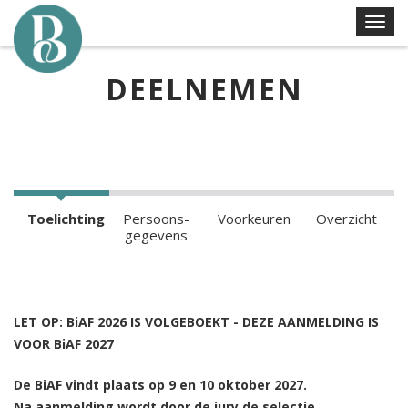
Skip
T
to
o
content
g
DEELNEMEN
g
l
e
n
a
v
Toelichting
Persoons­
Voorkeuren
Overzicht
i
gegevens
g
a
t
i
LET OP: BiAF 2026 IS VOLGEBOEKT - DEZE AANMELDING IS
o
VOOR BiAF 2027
n
De
BiAF vindt plaats op 9 en 10 oktober 2027.
Na aanmelding wordt door de jury de selectie