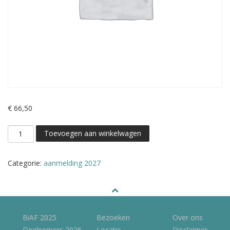
€
66,50
Aanmeldkosten
Toevoegen aan winkelwagen
aantal
Categorie:
aanmelding 2027
BiAF 2025
Bezoeken
Over ons
Deelnemers 2026
Locatie
Disclaimer