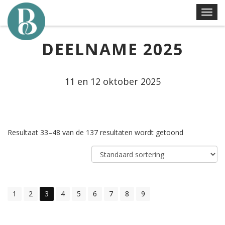
Skip
T
to
o
content
g
DEELNAME 2025
g
l
e
11 en 12 oktober 2025
n
a
v
i
Resultaat 33–48 van de 137 resultaten wordt getoond
g
a
t
i
o
1
2
3
4
5
6
7
8
9
n