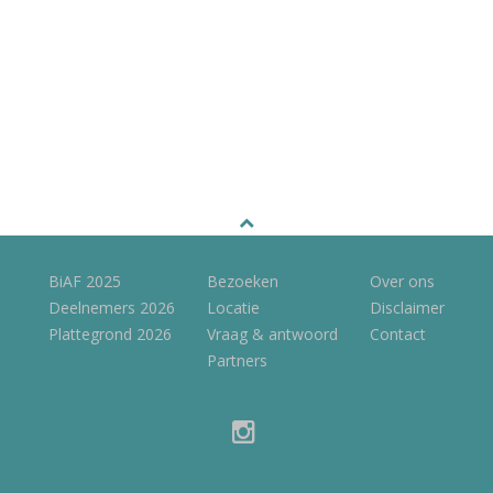
BiAF 2025
Bezoeken
Over ons
Deelnemers 2026
Locatie
Disclaimer
Plattegrond 2026
Vraag & antwoord
Contact
Partners
instagram