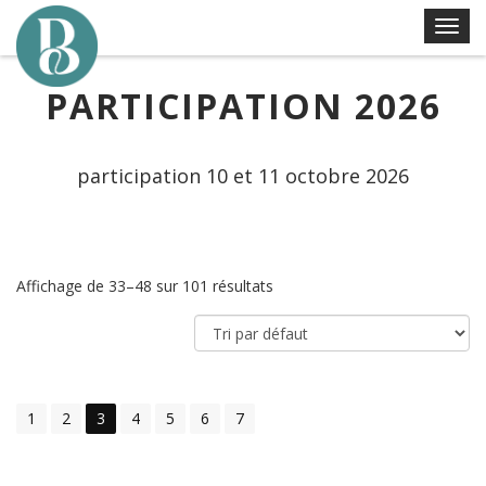
Skip
T
to
o
content
g
PARTICIPATION 2026
g
l
e
participation 10 et 11 octobre 2026
n
a
v
i
Affichage de 33–48 sur 101 résultats
g
a
t
i
o
1
2
3
4
5
6
7
n