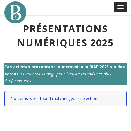
Skip
T
to
o
content
g
PRÉSENTATIONS
g
l
NUMÉRIQUES 2025
e
n
a
v
Ces artistes présentent leur travail à la BiAF 2025 via des
i
écrans
.
Cliquez sur l'image pour l'œuvre complète et plus
g
d'informations.
a
t
No items were found matching your selection.
i
o
n